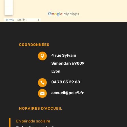
COORDONNÉES
4 rue Sylvain

Simondan 69009
Lyon
04 78 83 29 68

accueil@pole9.fr

HORAIRES D'ACCUEIL
En période scolaire