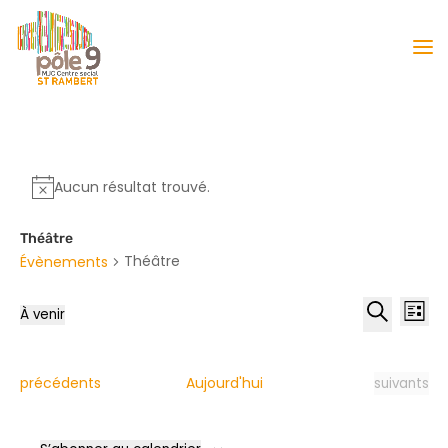
Aucun résultat trouvé.
Théâtre
Théâtre
Évènements
Reche
Nav
À venir
Liste
de
et
Sélectionnez
Recherche
vu
naviga
une
Év
date.
de
Évènements
Évènement
précédents
Aujourd'hui
suivants
vues
Évène