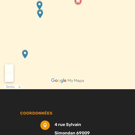
COORDONNÉES
4 rue Sylvain

Simondan 69009