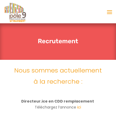
Recrutement
Nous sommes actuellement
à la recherche :
Directeur.ice en CDD remplacement
Téléchargez l’annonce
ici