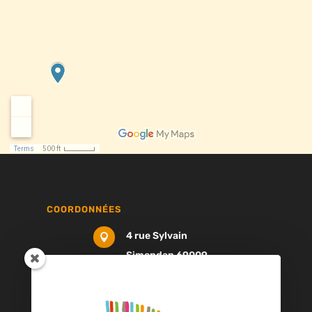
COORDONNÉES
4 rue Sylvain

Simondan 69009
Lyon
04 78 83 29 68
