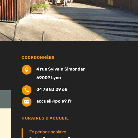
COORDONNÉES
4 rue Sylvain Simondan

69009 Lyon
04 78 83 29 68

accueil@pole9.fr

HORAIRES D'ACCUEIL
En période scolaire