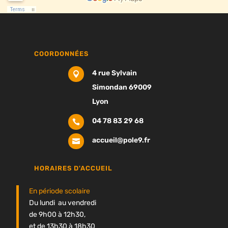
COORDONNÉES
4 rue Sylvain

Simondan 69009
Lyon
04 78 83 29 68

accueil@pole9.fr

HORAIRES D'ACCUEIL
En période scolaire
Du lundi au vendredi
de 9h00 à 12h30,
et de 13h30 à 18h30