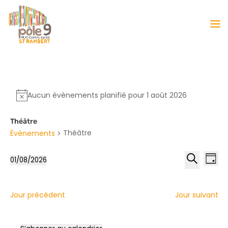
Aucun évènements planifié pour 1 août 2026
Théâtre
Théâtre
Évènements
Reche
Nav
01/08/2026
Jour
de
et
Sélectionnez
Recherche
vu
naviga
une
Év
date.
de
Jour précédent
Jour suivant
vues
Évène