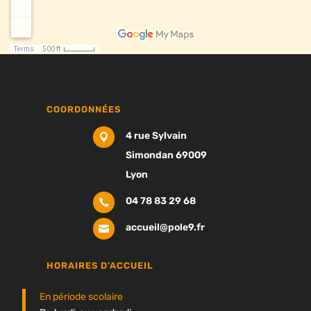
COORDONNÉES
4 rue Sylvain

Simondan 69009
Lyon
04 78 83 29 68

accueil@pole9.fr

HORAIRES D'ACCUEIL
En période scolaire