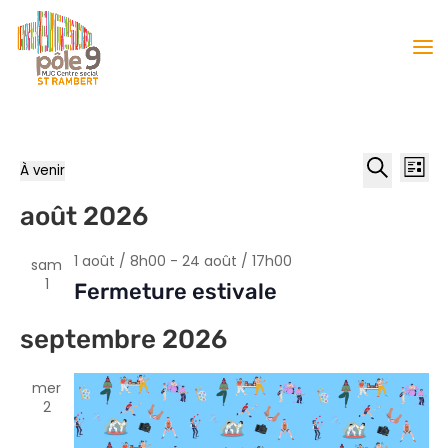
Reche
Nav
À venir
Liste
de
et
Sélectionnez
Recherche
vu
août 2026
naviga
une
Év
date.
de
1 août / 8h00
-
24 août / 17h00
vues
sam
1
Fermeture estivale
Évène
septembre 2026
mer
2