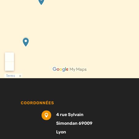
COORDONNÉES
4 rue Sylvain

Simondan 69009
Lyon