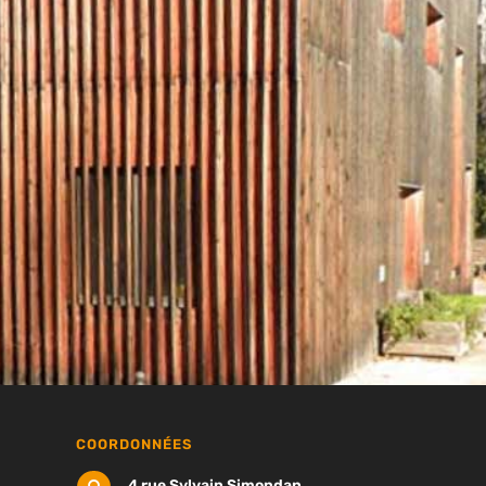
COORDONNÉES
4 rue Sylvain Simondan