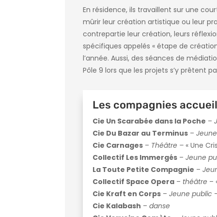
En résidence, ils travaillent sur une co
mûrir leur création artistique ou leur p
contrepartie leur création, leurs réfle
spécifiques appelés « étape de création 
l’année. Aussi, des séances de médiatio
Pôle 9 lors que les projets s’y prêtent p
Les compagnies accueil
Cie Un Scarabée dans la Poche
–
Cie Du Bazar au Terminus
–
Jeune
Cie Carnages
–
Théâtre –
« Une Cri
Collectif Les Immergés
–
Jeune pu
La Toute Petite Compagnie
–
Jeun
Collectif Space Opera
–
théâtre
– 
Cie Kraft en Corps
–
Jeune public
–
Cie Kalabash
–
danse