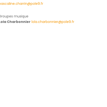
pascaline.charrin@pole9.fr
Groupes musique
Lola Charbonnier
lola.charbonnier@pole9.fr