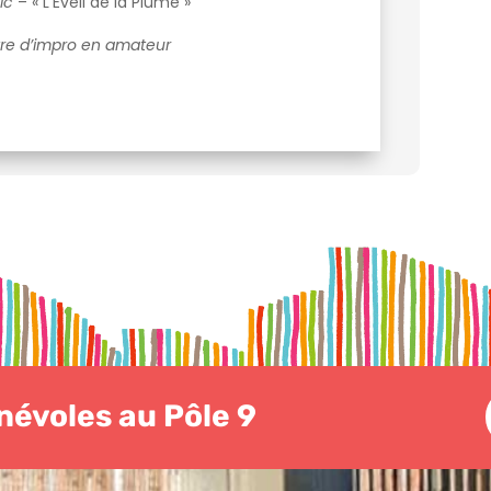
lic
– « L’Eveil de la Plume »
âtre d’impro en amateur
évoles au Pôle 9