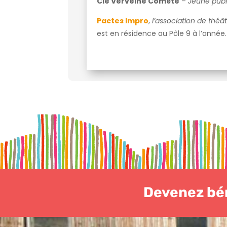
Cie Verveine Comète
–
Jeune pub
Pactes Impro
,
l’association de thé
est en résidence au Pôle 9 à l’année.
Devenez bén