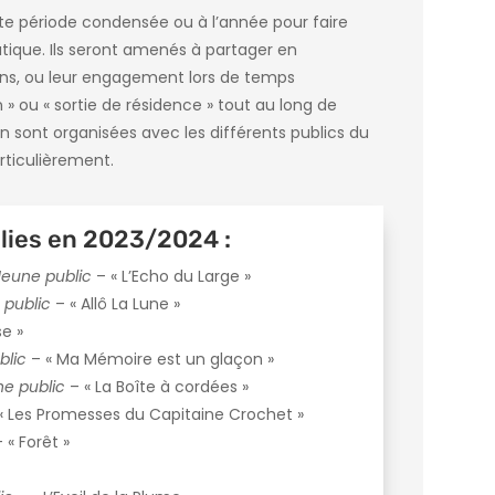
urte période condensée ou à l’année pour faire
ratique. Ils seront amenés à partager en
xions, ou leur engagement lors de temps
» ou « sortie de résidence » tout au long de
n sont organisées avec les différents publics du
articulièrement.
lies en 2023/2024 :
Jeune public
– « L’Echo du Large »
 public
– « Allô La Lune »
se »
blic
– « Ma Mémoire est un glaçon »
e public
– « La Boîte à cordées »
« Les Promesses du Capitaine Crochet »
 « Forêt »