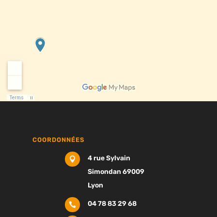
COORDONNÉES
4 rue Sylvain

Simondan 69009
Lyon
04 78 83 29 68
