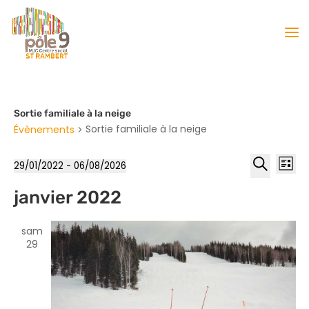
Sortie familiale à la neige
Sortie familiale à la neige
Évènements
Reche
Nav
29/01/2022
 - 
06/08/2026
Liste
de
et
Sélectionnez
Recherche
vu
janvier 2022
naviga
une
Év
date.
de
vues
sam
29
Évène