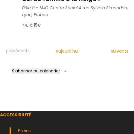
Pôle 9 - MJC Centre Social
4 rue Sylvain Simondan,
Lyon, France
4€ à 15€
Évènemen
Évènements
Aujourd'hui
suivants
précédents
S’abonner au calendrier
ACCESSIBILITÉ
En bus