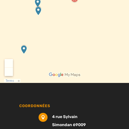
COORDONNÉES
4 rue Sylvain

Simondan 69009