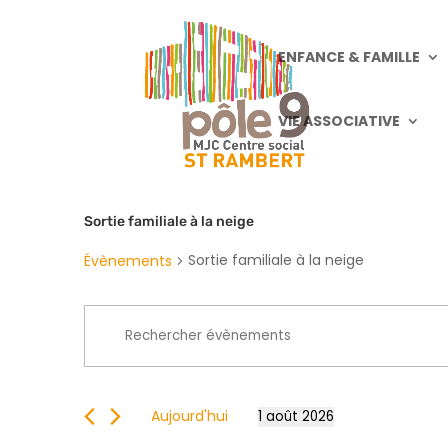
ENFANCE & FAMILLE
VIE ASSOCIATIVE
Sortie familiale à la neige
Sortie familiale à la neige
Évènements
Recherche
Saisir
et
mot-
navigation
clé.
de
Rechercher
vues
Aujourd'hui
1 août 2026
Évènements
Sélectionnez
Évènements
par