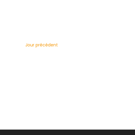
une
mot-
date.
clé.
Jour précédent