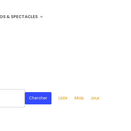
OS & SPECTACLES
Navigation
de
Liste
Mois
Jour
Chercher
vues
Évènement