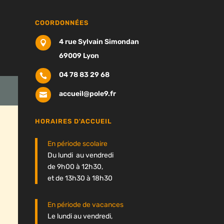
COORDONNÉES
4 rue Sylvain Simondan

69009 Lyon
04 78 83 29 68

accueil@pole9.fr

HORAIRES D'ACCUEIL
En période scolaire
Du lundi au vendredi
de 9h00 à 12h30,
et de 13h30 à 18h30
En période de vacances
Le lundi au vendredi,