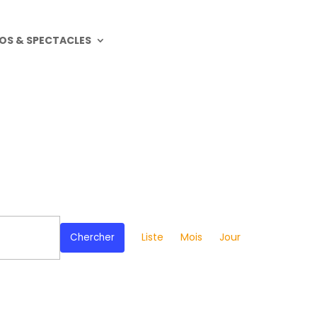
OS & SPECTACLES
Navigation
de
Liste
Mois
Jour
Chercher
vues
Évènement