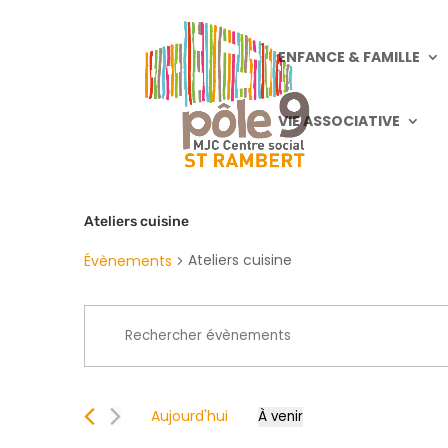
ENFANCE & FAMILLE
VIE ASSOCIATIVE
Ateliers cuisine
Ateliers cuisine
Évènements
Recherche
Saisir
et
mot-
navigation
clé.
de
Rechercher
vues
Aujourd'hui
À venir
Évènements
Sélectionnez
Évènements
par