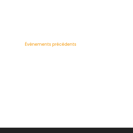
une
mot-
date.
clé.
Évènements
précédents