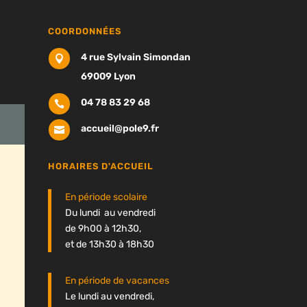
COORDONNÉES
4 rue Sylvain Simondan

69009 Lyon
04 78 83 29 68

accueil@pole9.fr

HORAIRES D'ACCUEIL
En période scolaire
Du lundi au vendredi
de 9h00 à 12h30,
et de 13h30 à 18h30
En période de vacances
Le lundi au vendredi,