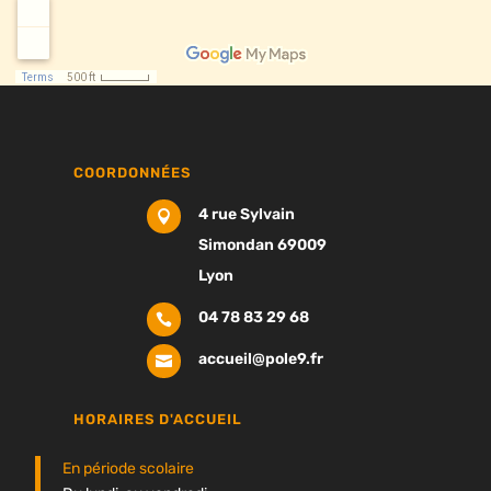
COORDONNÉES
4 rue Sylvain

Simondan 69009
Lyon
04 78 83 29 68

accueil@pole9.fr

HORAIRES D'ACCUEIL
En période scolaire