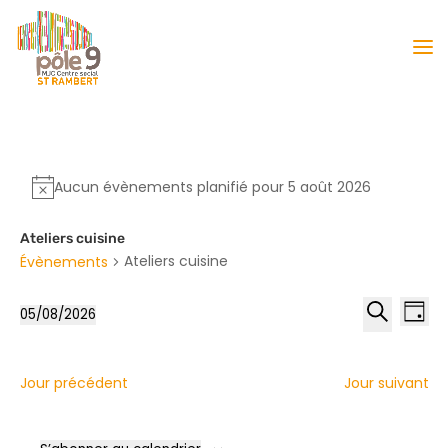
Aucun évènements planifié pour 5 août 2026
Ateliers cuisine
Ateliers cuisine
Évènements
Reche
Nav
05/08/2026
Jour
de
et
Sélectionnez
Recherche
vu
naviga
une
Év
date.
de
Jour précédent
Jour suivant
vues
Évène