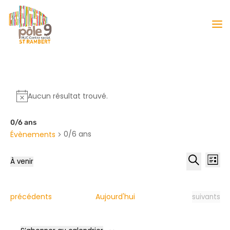
Aucun résultat trouvé.
0/6 ans
0/6 ans
Évènements
Reche
Nav
À venir
Liste
de
et
Sélectionnez
Recherche
vu
naviga
une
Év
date.
de
Évènements
Évènement
précédents
Aujourd'hui
suivants
vues
Évène