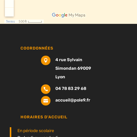
COORDONNÉES
4 rue Sylvain

Simondan 69009
Lyon
04 78 83 29 68

accueil@pole9.fr

HORAIRES D'ACCUEIL
En période scolaire