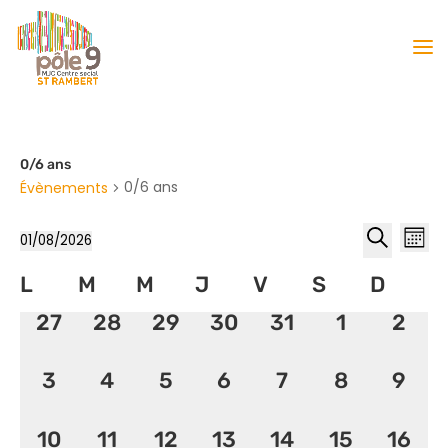
0/6 ans
0/6 ans
Évènements
Reche
Nav
01/08/2026
Mois
de
et
Sélectionnez
Recherche
vu
Calendrier
L
M
M
J
V
S
naviga
D
une
Év
de
date.
de
0
0
0
0
0
0
0
27
28
29
30
31
1
2
Évènements
vues
évènement,
évènement,
évènement,
évènement,
évènement,
évènemen
évèn
Évène
0
0
0
0
0
0
0
3
4
5
6
7
8
9
évènement,
évènement,
évènement,
évènement,
évènement,
évènemen
évèn
0
0
0
0
0
0
0
10
11
12
13
14
15
16