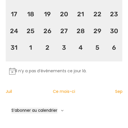
évènement,
évènement,
évènement,
évènement,
évènement,
évènement
évèn
0
0
0
0
0
0
0
17
18
19
20
21
22
23
évènement,
évènement,
évènement,
évènement,
évènement,
évènement
évèn
0
0
0
0
0
0
0
24
25
26
27
28
29
30
évènement,
évènement,
évènement,
évènement,
évènement,
évènement
évèn
0
0
0
0
0
0
0
31
1
2
3
4
5
6
évènement,
évènement,
évènement,
évènement,
évènement,
évènemen
évèn
Il n’y a pas d’événements ce jour là.
Juil
Ce mois-ci
Sep
S’abonner au calendrier