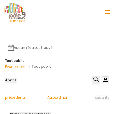
Aucun résultat trouvé.
Tout public
Tout public
Évènements
Reche
Nav
À venir
Liste
de
et
Sélectionnez
Recherche
vu
naviga
une
Év
date.
de
Évènements
Évènement
précédents
Aujourd'hui
suivants
vues
Évène