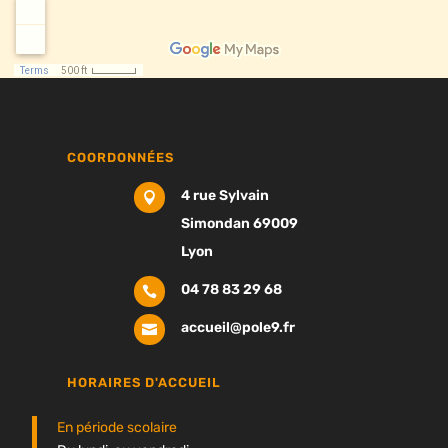
COORDONNÉES
4 rue Sylvain

Simondan 69009
Lyon
04 78 83 29 68

accueil@pole9.fr

HORAIRES D'ACCUEIL
En période scolaire