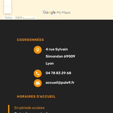
COORDONNÉES
4 rue Sylvain

Simondan 69009
Lyon
04 78 83 29 68

accueil@pole9.fr

HORAIRES D'ACCUEIL
En période scolaire