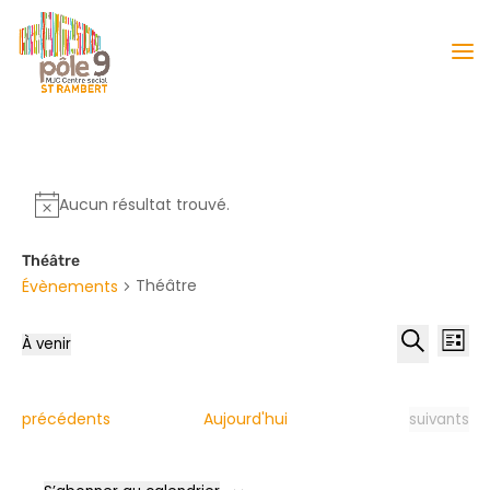
Aucun résultat trouvé.
Théâtre
Théâtre
Évènements
Reche
Nav
À venir
Liste
de
et
Sélectionnez
Recherche
vu
naviga
une
Év
date.
de
Évènements
Évènement
précédents
Aujourd'hui
suivants
vues
Évène