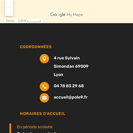
COORDONNÉES
4 rue Sylvain

Simondan 69009
Lyon
04 78 83 29 68

accueil@pole9.fr

HORAIRES D'ACCUEIL
En période scolaire