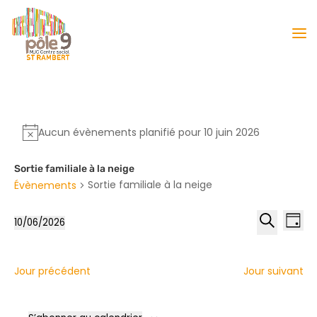
Aucun évènements planifié pour 10 juin 2026
Sortie familiale à la neige
Sortie familiale à la neige
Évènements
Reche
Nav
10/06/2026
Jour
de
et
Sélectionnez
Recherche
vu
naviga
une
Év
date.
de
Jour précédent
Jour suivant
vues
Évène