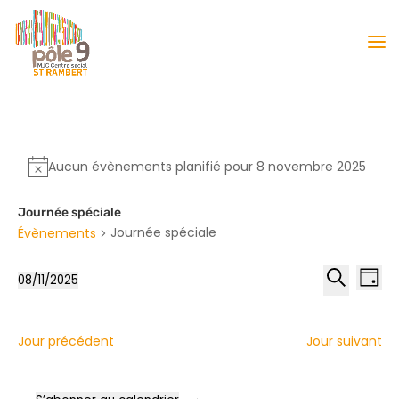
Aucun évènements planifié pour 8 novembre 2025
Journée spéciale
Journée spéciale
Évènements
Reche
Nav
08/11/2025
Jour
de
et
Sélectionnez
Recherche
vu
naviga
une
Év
date.
de
Jour précédent
Jour suivant
vues
Évène