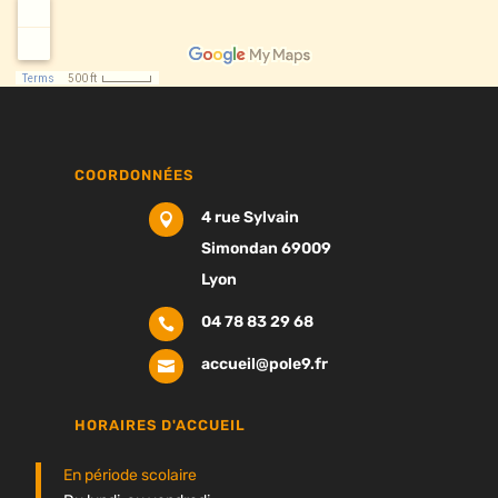
COORDONNÉES
4 rue Sylvain

Simondan 69009
Lyon
04 78 83 29 68

accueil@pole9.fr

HORAIRES D'ACCUEIL
En période scolaire