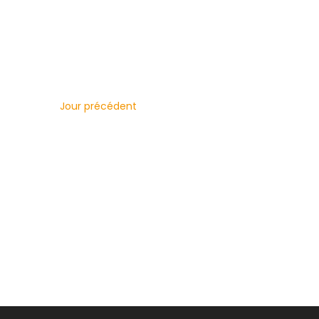
une
mot-
date.
clé.
Jour précédent