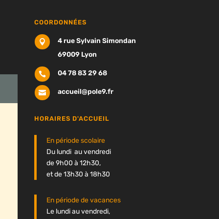
COORDONNÉES
4 rue Sylvain Simondan

69009 Lyon
04 78 83 29 68

accueil@pole9.fr

HORAIRES D'ACCUEIL
En période scolaire
Du lundi au vendredi
de 9h00 à 12h30,
et de 13h30 à 18h30
En période de vacances
Le lundi au vendredi,