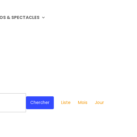
OS & SPECTACLES
Navigation
de
Liste
Mois
Jour
Chercher
vues
Évènement