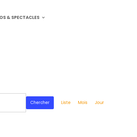
OS & SPECTACLES
Navigation
de
Liste
Mois
Jour
Chercher
vues
Évènement