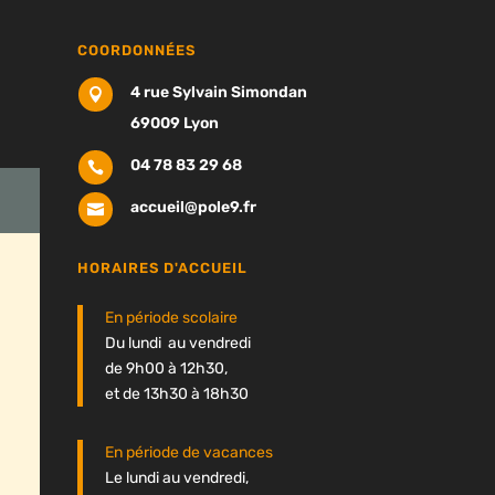
COORDONNÉES
4 rue Sylvain Simondan

69009 Lyon
04 78 83 29 68

accueil@pole9.fr

HORAIRES D'ACCUEIL
En période scolaire
Du lundi au vendredi
de 9h00 à 12h30,
et de 13h30 à 18h30
En période de vacances
Le lundi au vendredi,