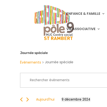
ENFANCE & FAMILLE
VIE ASSOCIATIVE
Journée spéciale
Journée spéciale
Évènements
Recherche
Saisir
et
mot-
navigation
clé.
de
Rechercher
vues
Aujourd'hui
9 décembre 2024
Évènements
Sélectionnez
Évènements
par