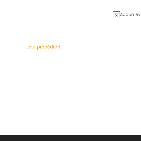
une
mot-
date.
clé.
Aucun év
Jour précédent