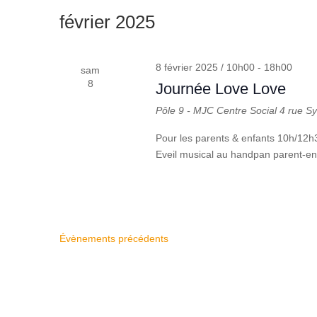
une
mot-
février 2025
date.
clé.
8 février 2025 / 10h00
-
18h00
sam
8
Journée Love Love
Pôle 9 - MJC Centre Social
4 rue S
Pour les parents & enfants 10h/12
Eveil musical au handpan parent-en
Évènements
précédents