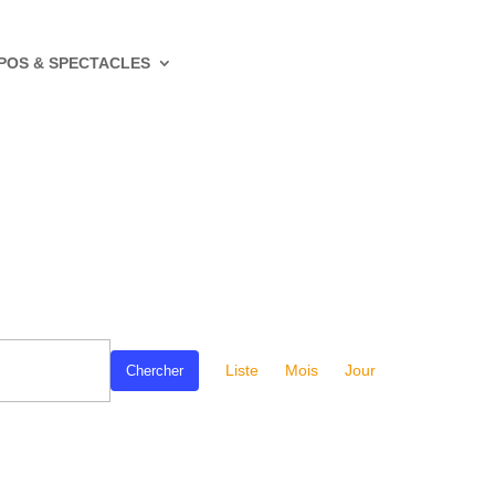
POS & SPECTACLES
Navigation
de
Liste
Mois
Jour
Chercher
vues
Évènement