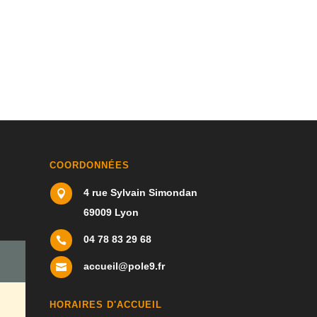
COORDONNÉES
4 rue Sylvain Simondan

69009 Lyon
04 78 83 29 68

accueil@pole9.fr

HORAIRES D'ACCUEIL