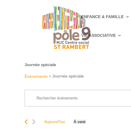
ENFANCE & FAMILLE
VIE ASSOCIATIVE
Journée spéciale
Journée spéciale
Évènements
Recherche
Saisir
et
mot-
navigation
clé.
de
Rechercher
vues
Aujourd'hui
À venir
Évènements
Sélectionnez
Évènements
par