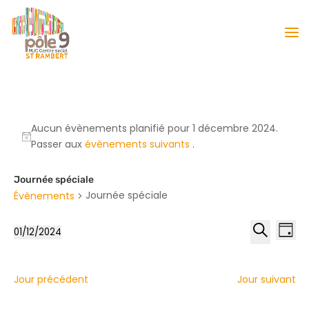
Aucun évènements planifié pour 1 décembre 2024.
Passer aux
évènements suivants
.
Journée spéciale
Journée spéciale
Évènements
Reche
Nav
01/12/2024
Jour
de
et
Sélectionnez
Recherche
vu
naviga
une
Év
date.
de
Jour précédent
Jour suivant
vues