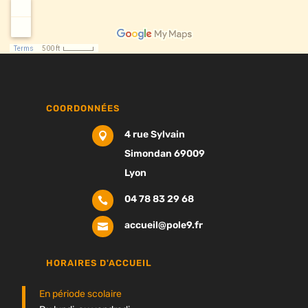
COORDONNÉES
4 rue Sylvain

Simondan 69009
Lyon
04 78 83 29 68

accueil@pole9.fr

HORAIRES D'ACCUEIL
En période scolaire