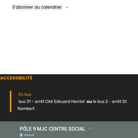
Évène
S’abonner au calendrier
ACCESSIBILITÉ
En bus
bus 31 - arrêt Cité Edouard Herriot
ou
le bus 2 - arrêt St
Rambert