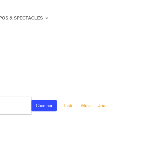
POS & SPECTACLES
Navigation
de
Liste
Mois
Jour
Chercher
vues
Évènement