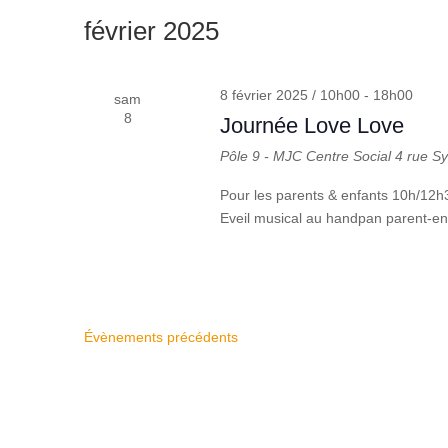
une
mot-
février 2025
date.
clé.
8 février 2025 / 10h00
-
18h00
sam
8
Journée Love Love
Pôle 9 - MJC Centre Social
4 rue S
Pour les parents & enfants 10h/12
Eveil musical au handpan parent-en
Évènements
précédents