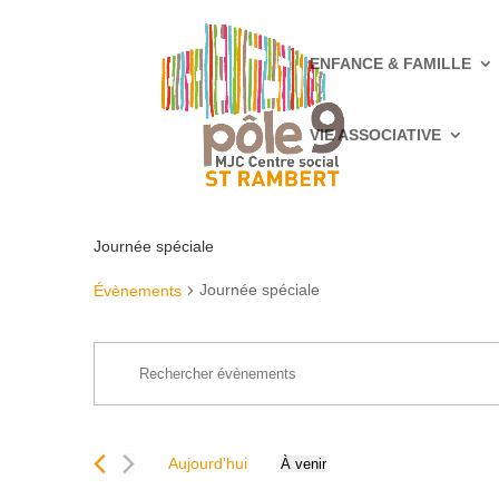
ENFANCE & FAMILLE
VIE ASSOCIATIVE
Journée spéciale
Journée spéciale
Évènements
Recherche
Saisir
et
mot-
navigation
clé.
de
Rechercher
vues
Aujourd'hui
À venir
Évènements
Sélectionnez
Évènements
par