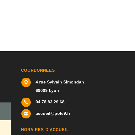
COORDONNÉES
4 rue Sylvain Simondan

69009 Lyon
04 78 83 29 68

accueil@pole9.fr

HORAIRES D'ACCUEIL