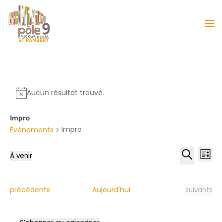
Aucun résultat trouvé.
Impro
Impro
Évènements
Reche
Nav
À venir
Liste
de
et
Sélectionnez
Recherche
vu
naviga
une
Év
date.
de
Évènements
Évènement
précédents
Aujourd'hui
suivants
vues
Évène