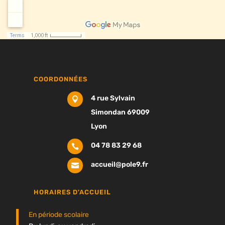
COORDONNÉES
4 rue Sylvain

Simondan 69009
Lyon
04 78 83 29 68

accueil@pole9.fr

HORAIRES D'ACCUEIL
En période scolaire