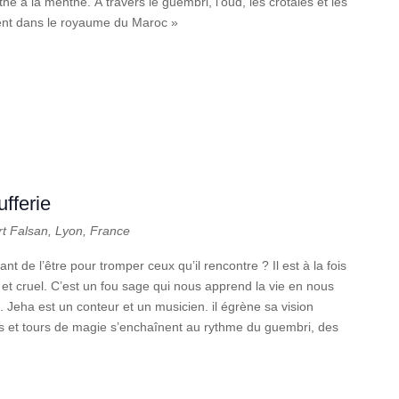
 à la menthe. À travers le guembri, l’oud, les crotales et les
ent dans le royaume du Maroc »
fferie
rt Falsan, Lyon, France
lant de l’être pour tromper ceux qu’il rencontre ? Il est à la fois
n et cruel. C’est un fou sage qui nous apprend la vie en nous
ut. Jeha est un conteur et un musicien. il égrène sa vision
s et tours de magie s’enchaînent au rythme du guembri, des