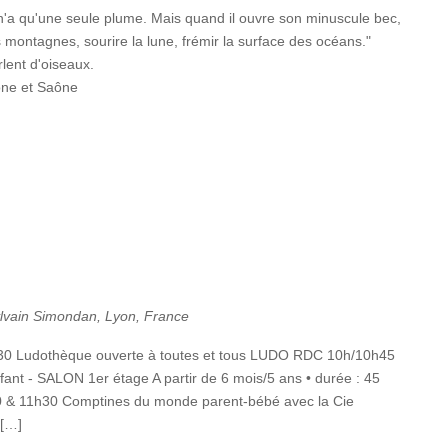
'il n'a qu'une seule plume. Mais quand il ouvre son minuscule bec,
es montagnes, sourire la lune, frémir la surface des océans."
lent d'oiseaux.
ône et Saône
ylvain Simondan, Lyon, France
h30 Ludothèque ouverte à toutes et tous LUDO RDC 10h/10h45
ant - SALON 1er étage A partir de 6 mois/5 ans • durée : 45
30 & 11h30 Comptines du monde parent-bébé avec la Cie
 […]