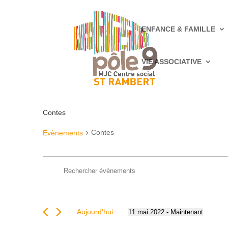
ENFANCE & FAMILLE
VIE ASSOCIATIVE
Contes
Contes
Évènements
Recherche
Saisir
et
mot-
navigation
clé.
de
Rechercher
vues
Aujourd'hui
11 mai 2022
 - 
Maintenant
Évènements
Sélectionnez
Évènements
par