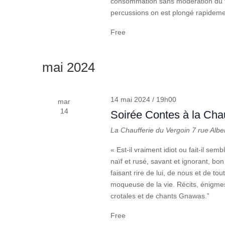
consommation sans modération du thé
percussions on est plongé rapidem
Free
mai 2024
14 mai 2024 / 19h00
mar
14
Soirée Contes à la Chau
La Chaufferie du Vergoin
7 rue Albe
« Est-il vraiment idiot ou fait-il semb
naïf et rusé, savant et ignorant, bo
faisant rire de lui, de nous et de to
moqueuse de la vie. Récits, énigme
crotales et de chants Gnawas.”
Free