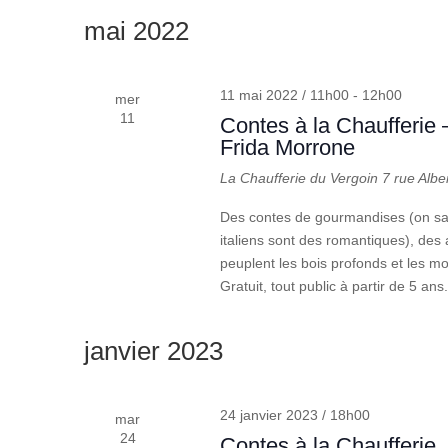
une
mot-
mai 2022
date.
clé.
11 mai 2022 / 11h00
-
12h00
mer
11
Contes à la Chaufferie –
Frida Morrone
La Chaufferie du Vergoin
7 rue Albe
Des contes de gourmandises (on sai
italiens sont des romantiques), des 
peuplent les bois profonds et les m
Gratuit, tout public à partir de 5 ans
janvier 2023
24 janvier 2023 / 18h00
mar
24
Contes à la Chaufferie