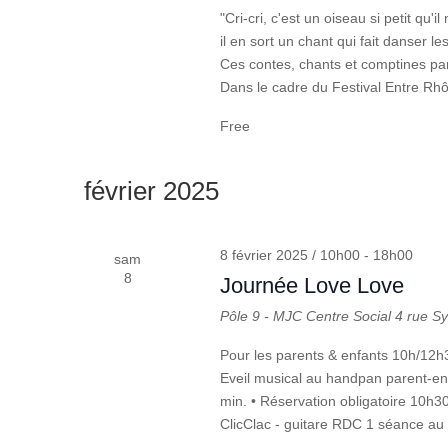
"Cri-cri, c'est un oiseau si petit qu
il en sort un chant qui fait danser l
Ces contes, chants et comptines par
Dans le cadre du Festival Entre Rh
Free
février 2025
8 février 2025 / 10h00
-
18h00
sam
8
Journée Love Love
Pôle 9 - MJC Centre Social
4 rue S
Pour les parents & enfants 10h/12
Eveil musical au handpan parent-enf
min. • Réservation obligatoire 10h
ClicClac - guitare RDC 1 séance au