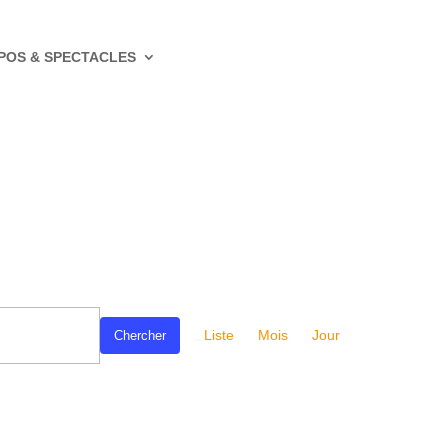
POS & SPECTACLES
Navigation
de
Liste
Mois
Jour
Chercher
vues
Évènement