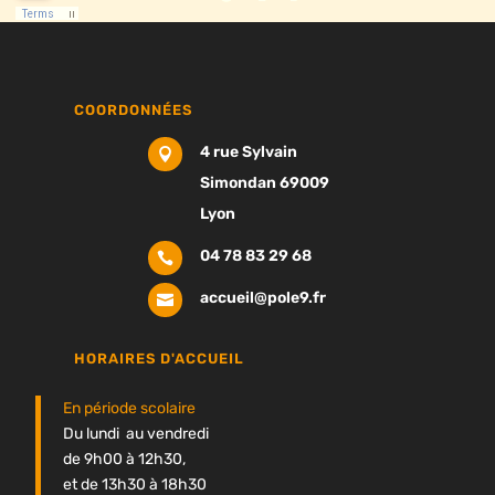
COORDONNÉES
4 rue Sylvain

Simondan 69009
Lyon
04 78 83 29 68

accueil@pole9.fr

HORAIRES D'ACCUEIL
En période scolaire
Du lundi au vendredi
de 9h00 à 12h30,
et de 13h30 à 18h30