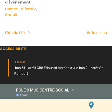
d’Évènement:
Contes
,
En famille
,
Gratuit
Fête du Pôle 9
Bulle de jeu
ACCESSIBILITÉ
En bus
bus 31 - arrêt Cité Edouard Herriot
ou
le bus 2 - arrêt St
Rambert