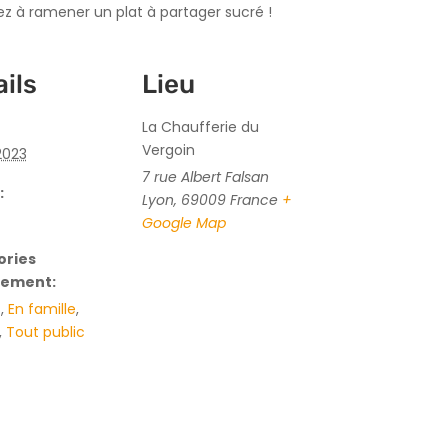
ez à ramener un plat à partager sucré !
ils
Lieu
La Chaufferie du
Vergoin
 2023
7 rue Albert Falsan
:
Lyon
,
69009
France
+
Google Map
ories
nement:
s
,
En famille
,
,
Tout public