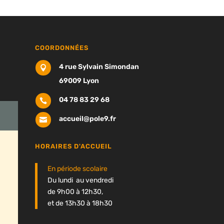
COORDONNÉES
4 rue Sylvain Simondan

69009 Lyon
04 78 83 29 68

accueil@pole9.fr

HORAIRES D'ACCUEIL
En période scolaire
Du lundi au vendredi
de 9h00 à 12h30,
et de 13h30 à 18h30