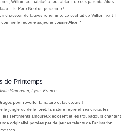
oir, William est habitué à tout obtenir de ses parents. Alors
deau… le Père Noël en personne !
 un chasseur de fauves renommé. Le souhait de William va-t-il
 comme le redoute sa jeune voisine Alice ?
es de Printemps
ylvain Simondan, Lyon, France
ges pour réveiller la nature et les cœurs !
la jungle ou de la forêt, la nature reprend ses droits, les
n, les sentiments amoureux éclosent et les troubadours chantent
rande originalité portées par de jeunes talents de l’animation
promesses…