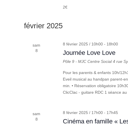
2€
février 2025
8 février 2025 / 10h00
-
18h00
sam
8
Journée Love Love
Pôle 9 - MJC Centre Social
4 rue S
Pour les parents & enfants 10h/12
Eveil musical au handpan parent-enf
min. • Réservation obligatoire 10h
ClicClac - guitare RDC 1 séance au
8 février 2025 / 17h00
-
17h45
sam
8
Cinéma en famille « Les