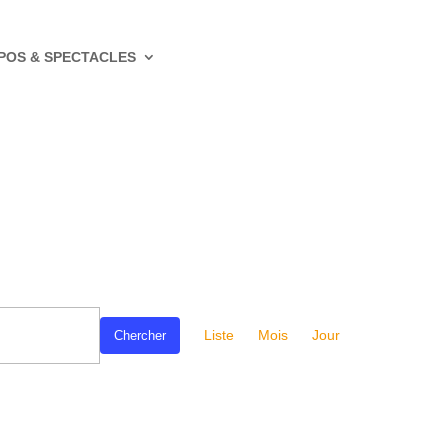
POS & SPECTACLES
Navigation
de
Liste
Mois
Jour
Chercher
vues
Évènement