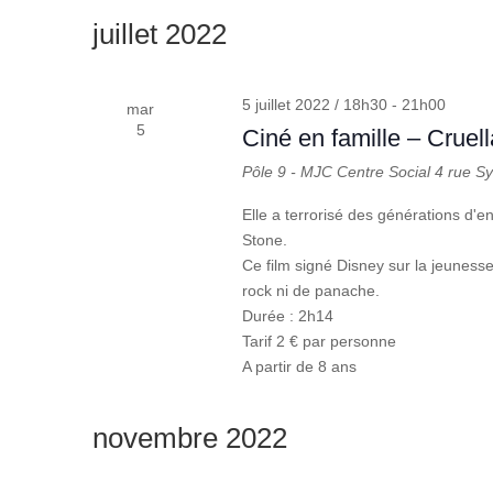
une
mot-
juillet 2022
date.
clé.
5 juillet 2022 / 18h30
-
21h00
mar
5
Ciné en famille – Cruell
Pôle 9 - MJC Centre Social
4 rue S
Elle a terrorisé des générations d'e
Stone.
Ce film signé Disney sur la jeunes
rock ni de panache.
Durée : 2h14
Tarif 2 € par personne
A partir de 8 ans
novembre 2022