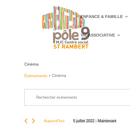
ENFANCE & FAMILLE
VIE ASSOCIATIVE
Cinéma
Cinéma
Évènements
Recherche
Saisir
et
mot-
navigation
clé.
de
Rechercher
vues
Aujourd'hui
5 juillet 2022
 - 
Maintenant
Évènements
Sélectionnez
Évènements
par