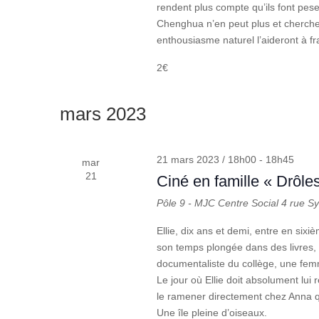
rendent plus compte qu’ils font pese
Chenghua n’en peut plus et cherche 
enthousiasme naturel l’aideront à fr
2€
mars 2023
21 mars 2023 / 18h00
-
18h45
mar
21
Ciné en famille « Drôle
Pôle 9 - MJC Centre Social
4 rue S
Ellie, dix ans et demi, entre en six
son temps plongée dans des livres, en
documentaliste du collège, une femm
Le jour où Ellie doit absolument lui 
le ramener directement chez Anna qui
Une île pleine d’oiseaux.