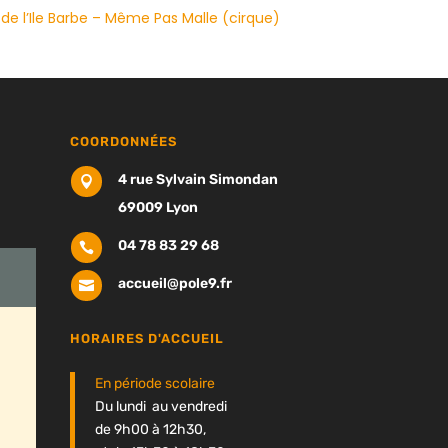
e l’Ile Barbe – Même Pas Malle (cirque)
COORDONNÉES
4 rue Sylvain Simondan

69009 Lyon
04 78 83 29 68

accueil@pole9.fr

HORAIRES D'ACCUEIL
En période scolaire
Du lundi au vendredi
de 9h00 à 12h30,