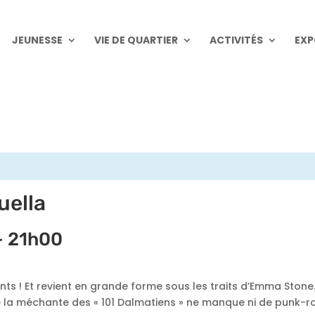
JEUNESSE
VIE DE QUARTIER
ACTIVITÉS
EXP
uella
-
21h00
ants ! Et revient en grande forme sous les traits d’Emma Stone
de la méchante des « 101 Dalmatiens » ne manque ni de punk-r