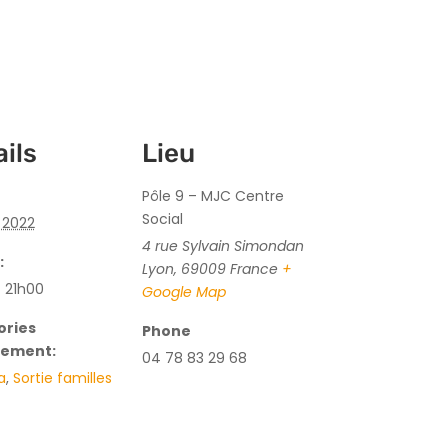
ils
Lieu
Pôle 9 – MJC Centre
Social
t 2022
4 rue Sylvain Simondan
:
Lyon
,
69009
France
+
- 21h00
Google Map
ories
Phone
nement:
04 78 83 29 68
a
,
Sortie familles