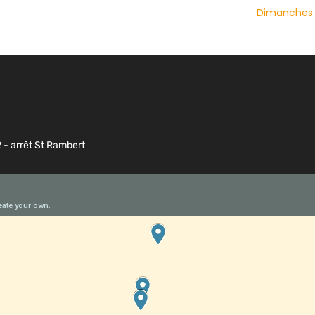
Dimanches d
2 - arrêt St Rambert