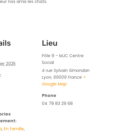
eur nos amis les chats.
ils
Lieu
Pôle 9 – MJC Centre
Social
ier 2025
4 rue Sylvain Simondan
:
Lyon
,
69009
France
+
Google Map
Phone
04 78 83 29 68
ories
nement:
a
,
En famille
,