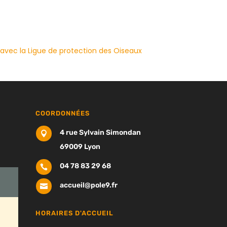
e avec la Ligue de protection des Oiseaux
COORDONNÉES
4 rue Sylvain Simondan

69009 Lyon
04 78 83 29 68

accueil@pole9.fr

HORAIRES D'ACCUEIL