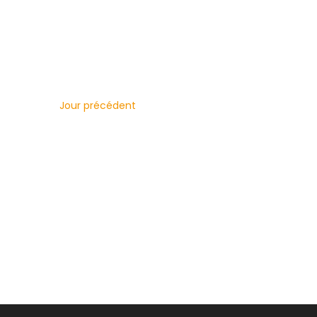
une
mot-
date.
clé.
Jour précédent