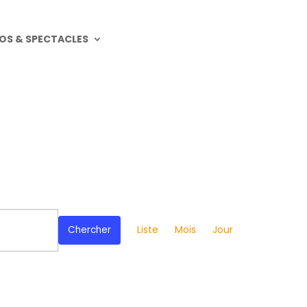
OS & SPECTACLES
Navigation
de
Liste
Mois
Jour
Chercher
vues
Évènement