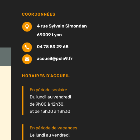
COORDONNÉES
4 rue Sylvain Simondan

69009 Lyon
04 78 83 29 68

accueil@pole9.fr

HORAIRES D'ACCUEIL
En période scolaire
Du lundi au vendredi
de 9h00 à 12h30,
et de 13h30 à 18h30
En période de vacances
Le lundi au vendredi,