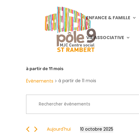
ENFANCE & FAMILLE
VIE ASSOCIATIVE
à partir de 11 mois
à partir de 11 mois
Évènements
Recherche
Saisir
et
mot-
navigation
clé.
de
Rechercher
vues
Aujourd'hui
10 octobre 2025
Évènements
Sélectionnez
Évènements
par