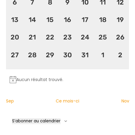
0
0
0
0
0
0
0
6
7
8
9
10
11
12
évènement,
évènement,
évènement,
évènement,
évènement,
évènement
évèn
0
0
0
0
0
0
0
13
14
15
16
17
18
19
évènement,
évènement,
évènement,
évènement,
évènement,
évènement
évèn
0
0
0
0
0
0
0
20
21
22
23
24
25
26
évènement,
évènement,
évènement,
évènement,
évènement,
évènement
évèn
0
0
0
0
0
0
0
27
28
29
30
31
1
2
évènement,
évènement,
évènement,
évènement,
évènement,
évènemen
évèn
Aucun résultat trouvé.
Sep
Ce mois-ci
Nov
S’abonner au calendrier