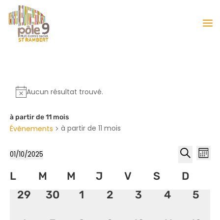
Aucun résultat trouvé.
à partir de 11 mois
à partir de 11 mois
Évènements
Reche
Nav
01/10/2025
Mois
de
et
Sélectionnez
Recherche
vu
Calendrier
L
M
M
J
V
S
naviga
D
une
Év
de
date.
de
0
0
0
0
0
0
0
29
30
1
2
3
4
5
Évènements
vues
évènement,
évènement,
évènement,
évènement,
évènement,
évènemen
évèn
Évène