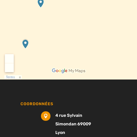
COORDONNÉES
4 rue Sylvain

Simondan 69009
Lyon