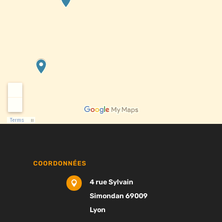
COORDONNÉES
4 rue Sylvain

Simondan 69009
Lyon