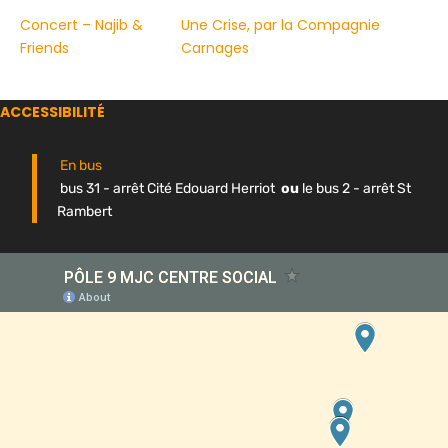
Concert – Najib &
Une Crise, par la Compagnie
Friends
Carnages
ACCESSIBILITÉ
En bus
bus 31 - arrêt Cité Edouard Herriot
ou
le bus 2 - arrêt St
Rambert