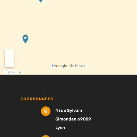
COORDONNÉES
4 rue Sylvain

Simondan 69009
Lyon