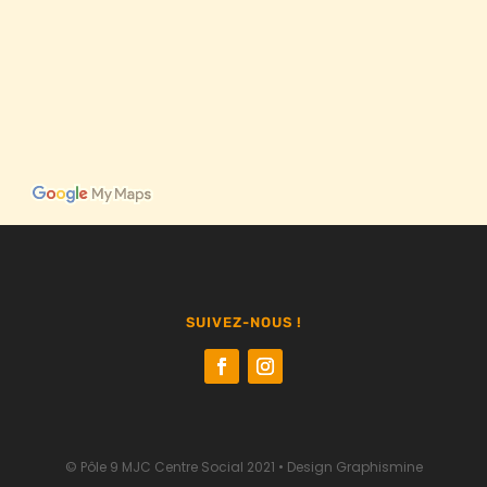
SUIVEZ-NOUS !
© Pôle 9 MJC Centre Social 2021 •
Design Graphismine