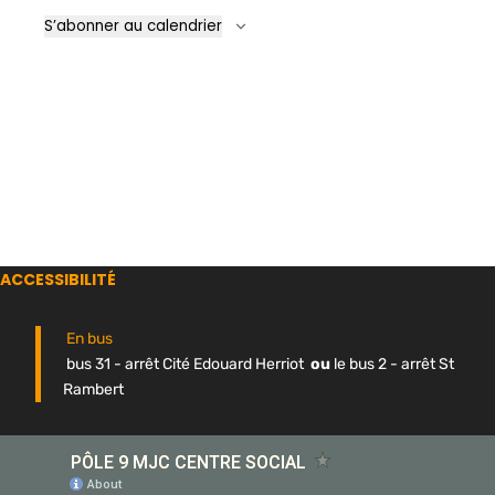
Évène
S’abonner au calendrier
ACCESSIBILITÉ
En bus
bus 31 - arrêt Cité Edouard Herriot
ou
le bus 2 - arrêt St
Rambert