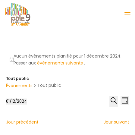
Aucun évènements planifié pour 1 décembre 2024.
Passer aux
évènements suivants
.
Tout public
Tout public
Évènements
Reche
Nav
01/12/2024
Jour
de
et
Sélectionnez
Recherche
vu
naviga
une
Év
date.
de
Jour précédent
Jour suivant
vues