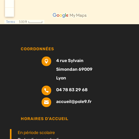
COORDONNÉES
4 rue Sylvain

Simondan 69009
Lyon
04 78 83 29 68

accueil@pole9.fr

HORAIRES D'ACCUEIL
En période scolaire