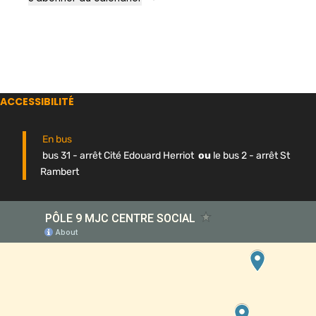
ACCESSIBILITÉ
En bus
bus 31 - arrêt Cité Edouard Herriot
ou
le bus 2 - arrêt St
Rambert