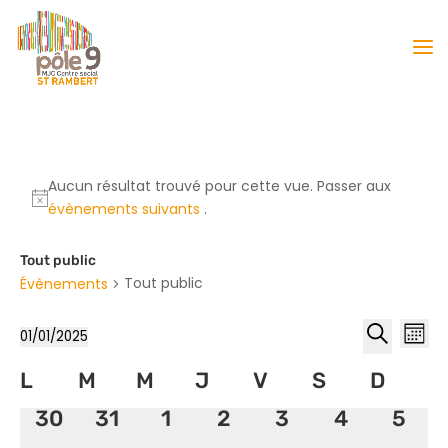
Aucun résultat trouvé pour cette vue. Passer aux
évènements suivants
.
Tout public
Tout public
Évènements
Reche
Nav
01/01/2025
Mois
de
et
Sélectionnez
Recherche
vu
Calendrier
L
M
M
J
V
S
naviga
D
une
Év
de
date.
de
0
0
0
0
0
0
0
30
31
1
2
3
4
5
Évènements
vues
évènement,
évènement,
évènement,
évènement,
évènement,
évènemen
évèn