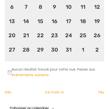
Évène
0
0
0
0
0
0
0
6
7
8
9
10
11
12
évènement,
évènement,
évènement,
évènement,
évènement,
évènement
évèn
0
0
0
0
0
0
0
13
14
15
16
17
18
19
évènement,
évènement,
évènement,
évènement,
évènement,
évènement
évèn
0
0
0
0
0
0
0
20
21
22
23
24
25
26
évènement,
évènement,
évènement,
évènement,
évènement,
évènement
évèn
0
0
0
0
0
0
0
27
28
29
30
31
1
2
évènement,
évènement,
évènement,
évènement,
évènement,
évènemen
évèn
Aucun résultat trouvé pour cette vue. Passer aux
évènements suivants
.
Déc
Ce mois-ci
Fév
S’abonner au calendrier