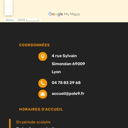
COORDONNÉES
4 rue Sylvain

Simondan 69009
Lyon
04 78 83 29 68

accueil@pole9.fr

HORAIRES D'ACCUEIL
En période scolaire