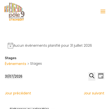
Aucun évènements planifié pour 31 juillet 2026
Stages
Stages
Évènements
Reche
Nav
31/07/2026
Jour
de
et
Sélectionnez
Recherche
vu
naviga
une
Év
date.
de
Jour précédent
Jour suivant
vues
Évène