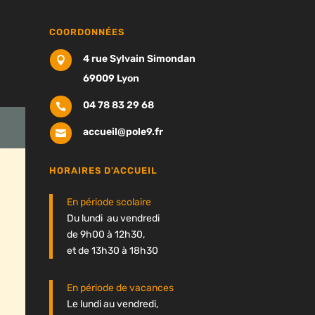
COORDONNÉES
4 rue Sylvain Simondan

69009 Lyon
04 78 83 29 68

accueil@pole9.fr

HORAIRES D'ACCUEIL
En période scolaire
Du lundi au vendredi
de 9h00 à 12h30,
et de 13h30 à 18h30
En période de vacances
Le lundi au vendredi,