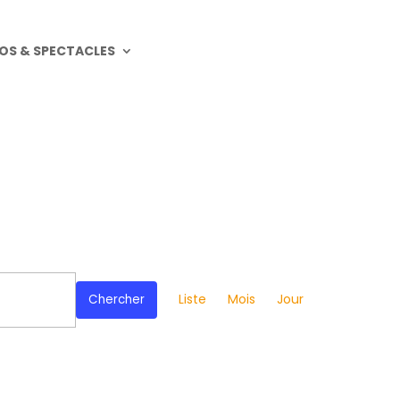
OS & SPECTACLES
Navigation
de
Liste
Mois
Jour
Chercher
vues
Évènement