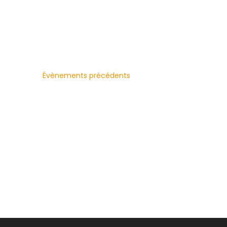
une
mot-
date.
clé.
Évènements
précédents