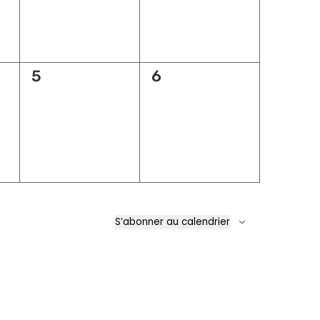
0
0
5
6
,
évènement,
évènement,
S’abonner au calendrier