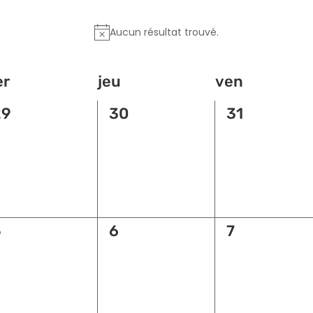
Aucun résultat trouvé.
r
jeu
ven
0
0
0
29
30
31
vènement,
évènement,
évènement
0
0
0
5
6
7
vènement,
évènement,
évènement