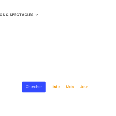
OS & SPECTACLES
Navigation
de
Liste
Mois
Jour
Chercher
vues
Évènement