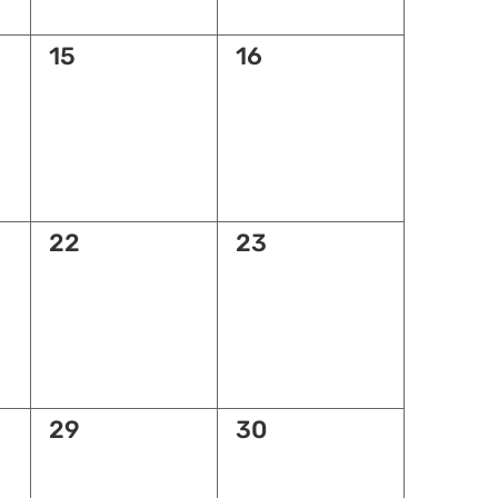
0
0
15
16
,
évènement,
évènement,
0
0
22
23
,
évènement,
évènement,
0
0
29
30
,
évènement,
évènement,