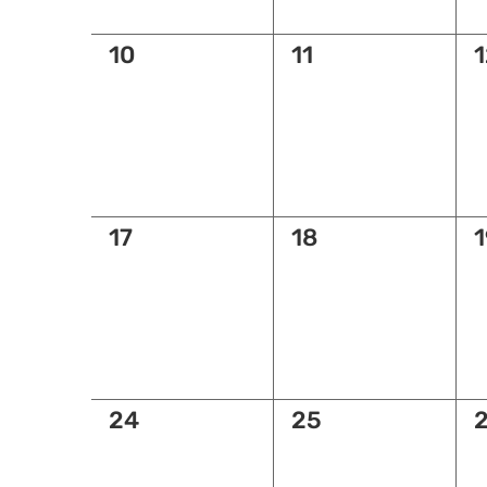
0
0
10
11
1
évènement,
évènement,
é
0
0
17
18
1
évènement,
évènement,
é
0
0
24
25
évènement,
évènement,
é