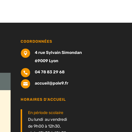
COORDONNÉES
4 rue Sylvain Simondan

69009 Lyon
04 78 83 29 68

accueil@pole9.fr

HORAIRES D'ACCUEIL
En période scolaire
Du lundi au vendredi
de 9h00 à 12h30,