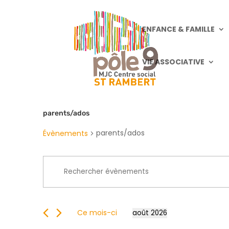
ENFANCE & FAMILLE
VIE ASSOCIATIVE
parents/ados
parents/ados
Évènements
Recherche
Saisir
et
mot-
navigation
clé.
de
Rechercher
vues
Ce mois-ci
août 2026
Évènements
Sélectionnez
Évènements
par