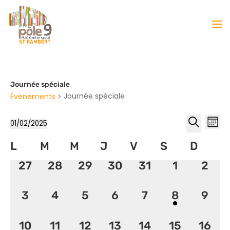
Journée spéciale
Journée spéciale
Évènements
Reche
Nav
01/02/2025
Mois
de
et
Sélectionnez
Recherche
vu
Calendrier
L
M
M
J
V
S
naviga
D
une
Év
de
date.
de
0
0
0
0
0
0
0
27
28
29
30
31
1
2
Évènements
vues
évènement,
évènement,
évènement,
évènement,
évènement,
évènemen
évèn
Évène
0
0
0
0
0
1
0
3
4
5
6
7
8
9
évènement,
évènement,
évènement,
évènement,
évènement,
évènemen
évèn
0
0
0
0
0
0
0
10
11
12
13
14
15
16