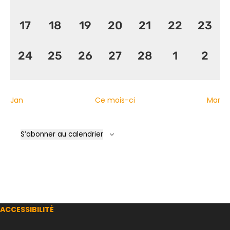
évènement,
évènement,
évènement,
évènement,
évènement,
évènement
évèn
0
0
0
0
0
0
0
17
18
19
20
21
22
23
évènement,
évènement,
évènement,
évènement,
évènement,
évènement
évèn
0
0
0
0
0
0
0
24
25
26
27
28
1
2
évènement,
évènement,
évènement,
évènement,
évènement,
évènemen
évèn
Jan
Ce mois-ci
Mar
S’abonner au calendrier
ACCESSIBILITÉ