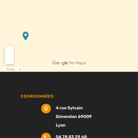
COORDONNÉES
4 rue Sylvain

Simondan 69009
Lyon
04 78 83 29 68
