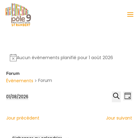
Aucun évènements planifié pour 1 août 2026
Forum
Forum
Évènements
Reche
Nav
01/08/2026
Jour
de
et
Sélectionnez
Recherche
vu
naviga
une
Év
date.
de
Jour précédent
Jour suivant
vues
Évène