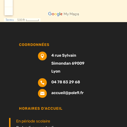
COORDONNÉES
4 rue Sylvain

Simondan 69009
Lyon
04 78 83 29 68

accueil@pole9.fr

HORAIRES D'ACCUEIL
En période scolaire