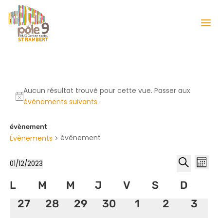
Aucun résultat trouvé pour cette vue. Passer aux
évènements suivants
.
évènement
évènement
Évènements
Reche
Nav
01/12/2023
Mois
de
et
Sélectionnez
Recherche
vu
Calendrier
L
M
M
J
V
S
naviga
D
une
Év
de
date.
de
0
0
0
0
0
0
0
27
28
29
30
1
2
3
Évènements
vues
évènement,
évènement,
évènement,
évènement,
évènement,
évènemen
évèn