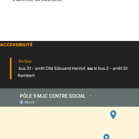
ACCESSIBILITÉ
En bus
bus 31 - arrêt Cité Edouard Herriot
ou
le bus 2 - arrêt St
Rambert