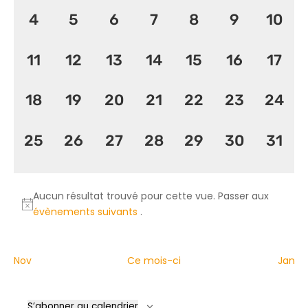
Évène
0
0
0
0
0
0
0
4
5
6
7
8
9
10
évènement,
évènement,
évènement,
évènement,
évènement,
évènemen
évèn
0
0
0
0
0
0
0
11
12
13
14
15
16
17
évènement,
évènement,
évènement,
évènement,
évènement,
évènement
évèn
0
0
0
0
0
0
0
18
19
20
21
22
23
24
évènement,
évènement,
évènement,
évènement,
évènement,
évènement
évèn
0
0
0
0
0
0
0
25
26
27
28
29
30
31
évènement,
évènement,
évènement,
évènement,
évènement,
évènement
évèn
Aucun résultat trouvé pour cette vue. Passer aux
évènements suivants
.
Nov
Ce mois-ci
Jan
S’abonner au calendrier