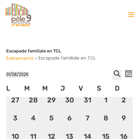
Escapade familiale en TCL
Escapade familiale en TCL
Évènements
Reche
Nav
01/08/2026
Mois
de
et
Sélectionnez
Recherche
vu
Calendrier
L
M
M
J
V
S
naviga
D
une
Év
de
date.
de
0
0
0
0
0
0
0
27
28
29
30
31
1
2
Évènements
vues
évènement,
évènement,
évènement,
évènement,
évènement,
évènemen
évèn
Évène
0
0
0
0
0
0
0
3
4
5
6
7
8
9
évènement,
évènement,
évènement,
évènement,
évènement,
évènemen
évèn
0
0
0
0
0
0
0
10
11
12
13
14
15
16