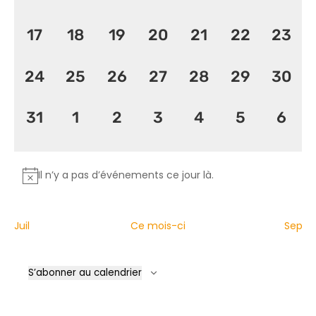
évènement,
évènement,
évènement,
évènement,
évènement,
évènement
évèn
0
0
0
0
0
0
0
17
18
19
20
21
22
23
évènement,
évènement,
évènement,
évènement,
évènement,
évènement
évèn
0
0
0
0
0
0
0
24
25
26
27
28
29
30
évènement,
évènement,
évènement,
évènement,
évènement,
évènement
évèn
0
0
0
0
0
0
0
31
1
2
3
4
5
6
évènement,
évènement,
évènement,
évènement,
évènement,
évènemen
évèn
Il n’y a pas d’événements ce jour là.
Juil
Ce mois-ci
Sep
S’abonner au calendrier