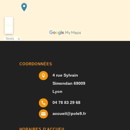
COORDONNÉES
4 rue Sylvain

Simondan 69009
Lyon
04 78 83 29 68

accueil@pole9.fr

HORAIRES D'ACCUEIL