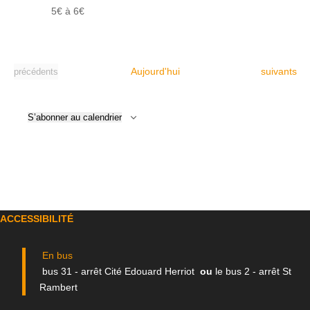
5€ à 6€
Évènement
Évènements
Aujourd'hui
suivants
précédents
S’abonner au calendrier
ACCESSIBILITÉ
En bus
bus 31 - arrêt Cité Edouard Herriot
ou
le bus 2 - arrêt St
Rambert