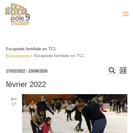
Escapade familiale en TCL
Escapade familiale en TCL
Évènements
Recher
Nav
17/02/2022
 - 
10/08/2026
Liste
de
et
Sélectionnez
Recherche
vue
février 2022
une
navigat
Év
date.
de
jeu
vues
17
Évènem