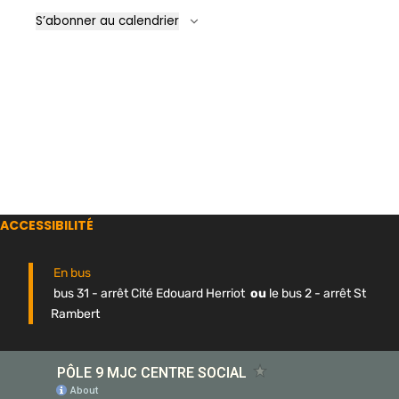
Évène
S’abonner au calendrier
ACCESSIBILITÉ
En bus
bus 31 - arrêt Cité Edouard Herriot
ou
le bus 2 - arrêt St
Rambert