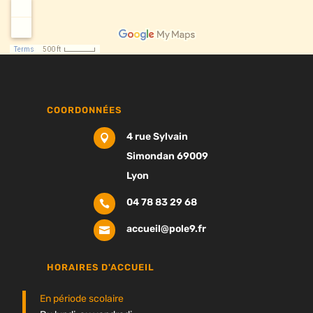
COORDONNÉES
4 rue Sylvain

Simondan 69009
Lyon
04 78 83 29 68

accueil@pole9.fr

HORAIRES D'ACCUEIL
En période scolaire