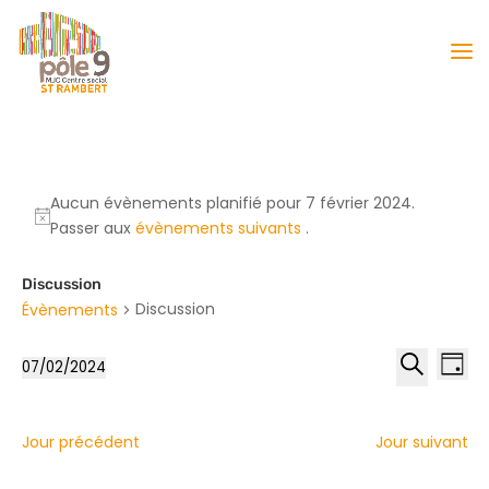
Aucun évènements planifié pour 7 février 2024.
Passer aux
évènements suivants
.
Discussion
Discussion
Évènements
Reche
Nav
07/02/2024
Jour
de
et
Sélectionnez
Recherche
vu
naviga
une
Év
date.
de
Jour précédent
Jour suivant
vues