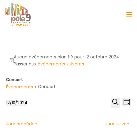
Aucun évènements planifié pour 12 octobre 2024.
Passer aux
évènements suivants
.
Concert
Concert
Évènements
Reche
Nav
12/10/2024
Jour
de
et
Sélectionnez
Recherche
vu
naviga
une
Év
date.
de
Jour précédent
Jour suivant
vues