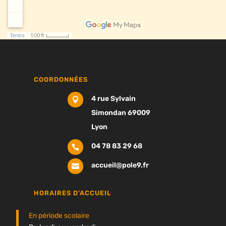
COORDONNÉES
4 rue Sylvain

Simondan 69009
Lyon
04 78 83 29 68

accueil@pole9.fr

HORAIRES D'ACCUEIL
En période scolaire