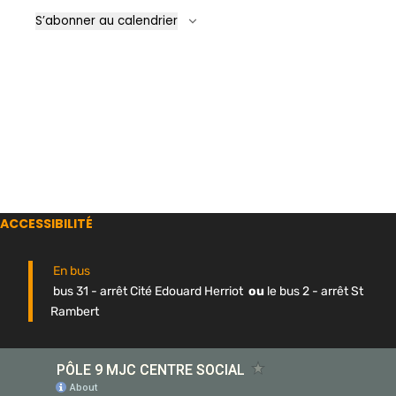
Évène
S’abonner au calendrier
ACCESSIBILITÉ
En bus
bus 31 - arrêt Cité Edouard Herriot
ou
le bus 2 - arrêt St
Rambert